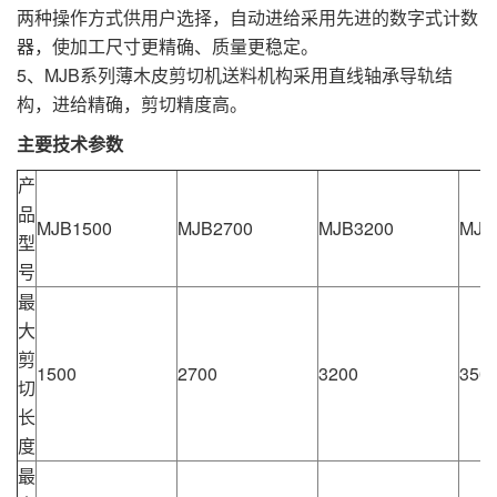
两种操作方式供用户选择，自动进给采用先进的数字式计数
器，使加工尺寸更精确、质量更稳定。
5、MJB系列薄木皮剪切机送料机构采用直线轴承导轨结
构，进给精确，剪切精度高。
主要技术参数
产
品
MJB1500
MJB2700
MJB3200
MJB
型
号
最
大
剪
1500
2700
3200
350
切
长
度
最