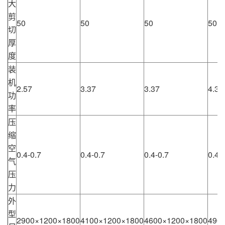
大
剪
50
50
50
50
切
厚
度
装
机
2.57
3.37
3.37
4.37
功
率
压
缩
空
0.4-0.7
0.4-0.7
0.4-0.7
0.4-
气
压
力
外
型
2900×1200×1800
4100×1200×1800
4600×1200×1800
490